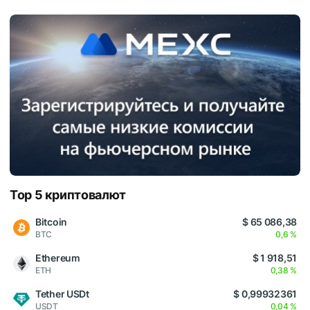
Top 5 криптовалют
Bitcoin
$ 65 086,38
BTC
0,6 %
Ethereum
$ 1 918,51
ETH
0,38 %
Tether USDt
$ 0,99932361
USDT
0,04 %