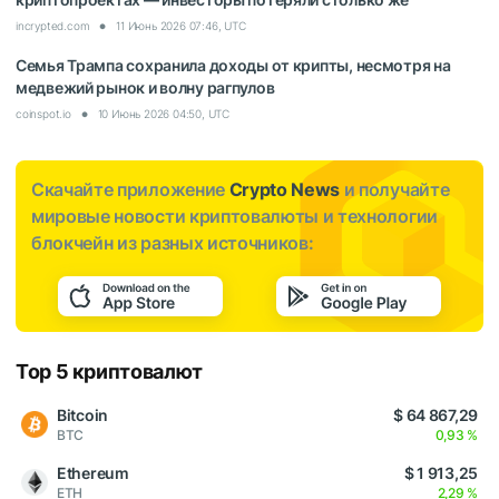
incrypted.com
11 Июнь 2026 07:46, UTC
Семья Трампа сохранила доходы от крипты, несмотря на
медвежий рынок и волну рагпулов
coinspot.io
10 Июнь 2026 04:50, UTC
Скачайте приложение
Crypto News
и получайте
мировые новости криптовалюты и технологии
блокчейн из разных источников:
Top 5 криптовалют
Bitcoin
$ 64 867,29
BTC
0,93 %
Ethereum
$ 1 913,25
ETH
2,29 %