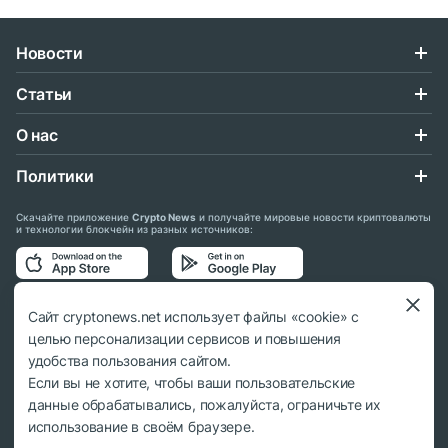
Новости
Статьи
О нас
Политики
Скачайте приложение
Crypto News
и получайте мировые новости криптовалюты
и технологии блокчейн из разных источников:
Подписывайтесь на нас в социальных сетях:
Сайт cryptonews.net использует файлы «cookie» с
целью персонализации сервисов и повышения
удобства пользования сайтом.
Если вы не хотите, чтобы ваши пользовательские
данные обрабатывались, пожалуйста, ограничьте их
© 2018 - 2026 Crypto News. При использовании материалов ссылка на
использование в своём браузере.
cryptonews.net обязательна.