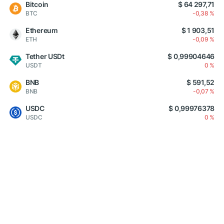
Bitcoin
$ 64 297,71
BTC
-0,38 %
Ethereum
$ 1 903,51
ETH
-0,09 %
Tether USDt
$ 0,99904646
USDT
0 %
BNB
$ 591,52
BNB
-0,07 %
USDC
$ 0,99976378
USDC
0 %