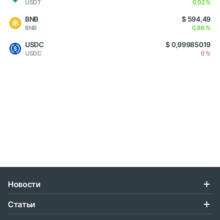
USDT
0,02 %
BNB
$ 594,49
BNB
0,86 %
USDC
$ 0,99985019
USDC
0 %
Новости
Статьи