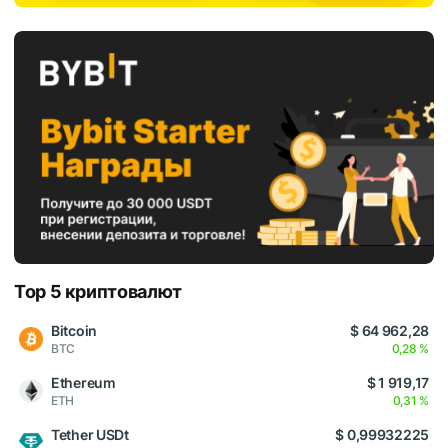
Top 5 криптовалют
Bitcoin
$ 64 962,28
BTC
0,28 %
Ethereum
$ 1 919,17
ETH
0,31 %
Tether USDt
$ 0,99932225