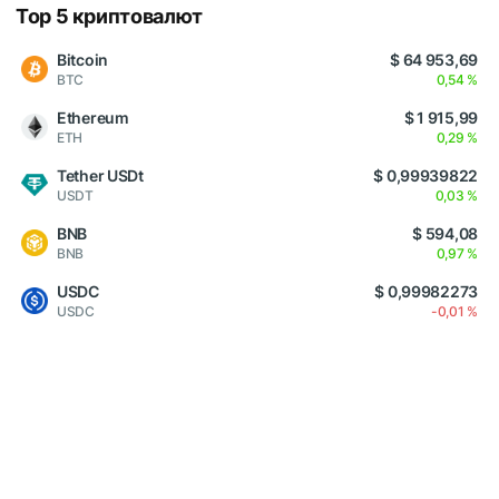
Top 5 криптовалют
Bitcoin
$ 64 953,69
BTC
0,54 %
Ethereum
$ 1 915,99
ETH
0,29 %
Tether USDt
$ 0,99939822
USDT
0,03 %
BNB
$ 594,08
BNB
0,97 %
USDC
$ 0,99982273
USDC
-0,01 %