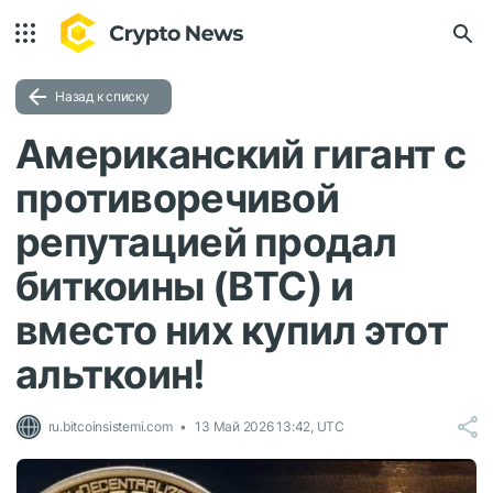
Назад к списку
Американский гигант с
противоречивой
репутацией продал
биткоины (BTC) и
вместо них купил этот
альткоин!
ru.bitcoinsistemi.com
13 Май 2026 13:42, UTC