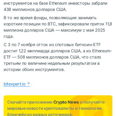
инструментов на базе Ethereum инвесторы забрали
438 миллионов долларов США.
В то же время фонды, позволяющие занимать
короткие позиции по BTC, зафиксировали приток 11,8
миллиона долларов США — максимум с мая 2025
года.
С 3 по 7 ноября отток из спотовых биткоин-ETF
достиг 1,22 миллиарда долларов США, а из Ethereum-
ETF — 508 миллионов долларов США, что стало
третьим по величине недельным результатом в
истории обоих инструментов.
bitexpert.io
Скачайте приложение
Crypto News
и получайте
мировые новости криптовалюты и технологии
блокчейн из разных источников: