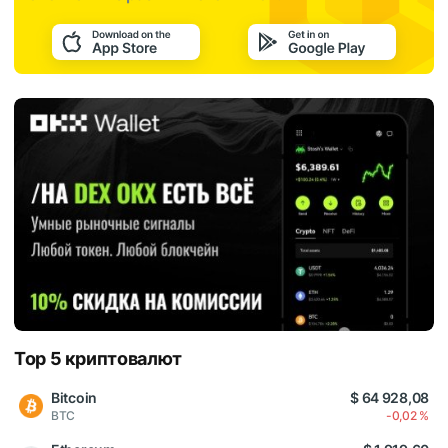
Top 5 криптовалют
Bitcoin
$ 64 928,08
BTC
-0,02 %