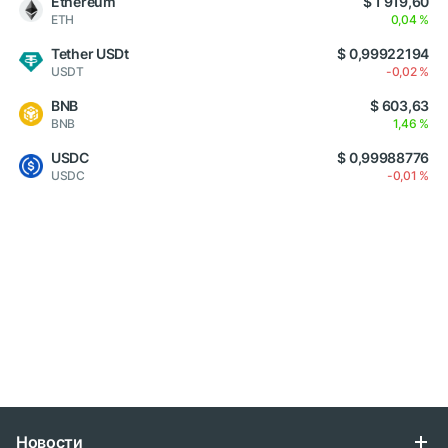
Ethereum
$ 1 919,60
ETH
0,04 %
Tether USDt
$ 0,99922194
USDT
-0,02 %
BNB
$ 603,63
BNB
1,46 %
USDC
$ 0,99988776
USDC
-0,01 %
Новости