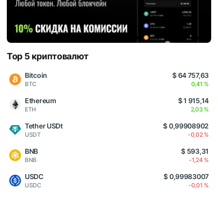
Top 5 криптовалют
Bitcoin
$ 64 757,63
BTC
0,41 %
Ethereum
$ 1 915,14
ETH
2,03 %
Tether USDt
$ 0,99908902
USDT
-0,02 %
BNB
$ 593,31
BNB
-1,24 %
USDC
$ 0,99983007
USDC
-0,01 %