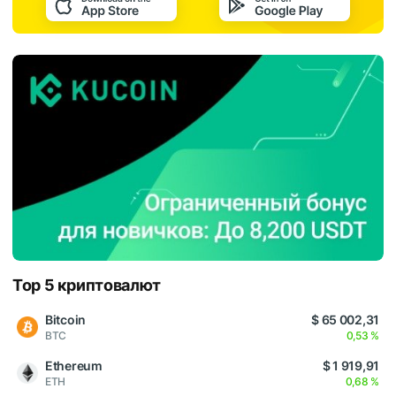
Top 5 криптовалют
Bitcoin
$ 65 002,31
BTC
0,53 %
Ethereum
$ 1 919,91
ETH
0,68 %