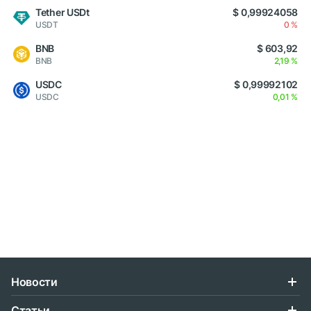
Tether USDt
$ 0,99924058
USDT
0 %
BNB
$ 603,92
BNB
2,19 %
USDC
$ 0,99992102
USDC
0,01 %
Новости
Статьи