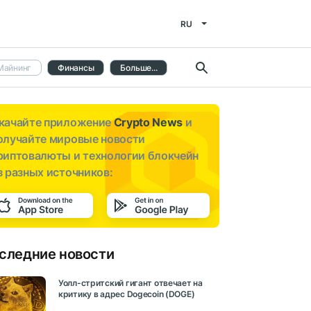
RU
Майнинг
Финансы
Больше...
качайте приложение
Crypto News
и
олучайте мировые новости
риптовалюты и технологии блокчейн
з разных источников:
следние новости
Уолл-стритский гигант отвечает на
критику в адрес Dogecoin (DOGE)