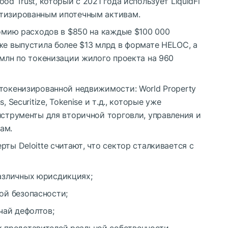
od Trust, который с 2021 года использует LiquidFi
итизированным ипотечным активам.
номию расходов в $850 на каждые $100 000
же выпустила более $13 млрд в формате HELOC, а
 млн по токенизации жилого проекта на 960
 токенизированной недвижимости: World Property
 Securitize, Tokenise и т.д., которые уже
нструменты для вторичной торговли, управления и
ам.
ты Deloitte считают, что сектор сталкивается с
азличных юрисдикциях;
ой безопасности;
чай дефолтов;