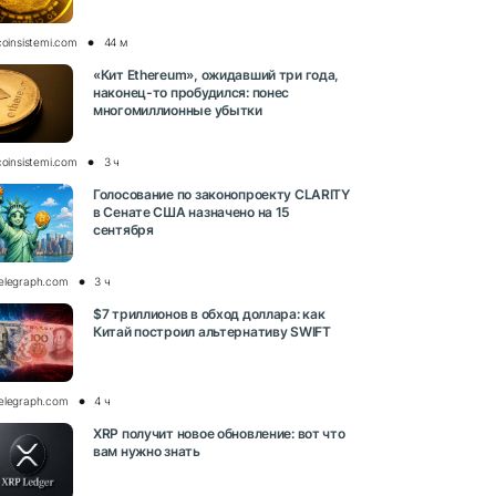
coinsistemi.com
44 м
«Кит Ethereum», ожидавший три года,
наконец-то пробудился: понес
многомиллионные убытки
coinsistemi.com
3 ч
Голосование по законопроекту CLARITY
в Сенате США назначено на 15
сентября
elegraph.com
3 ч
$7 триллионов в обход доллара: как
Китай построил альтернативу SWIFT
elegraph.com
4 ч
XRP получит новое обновление: вот что
вам нужно знать