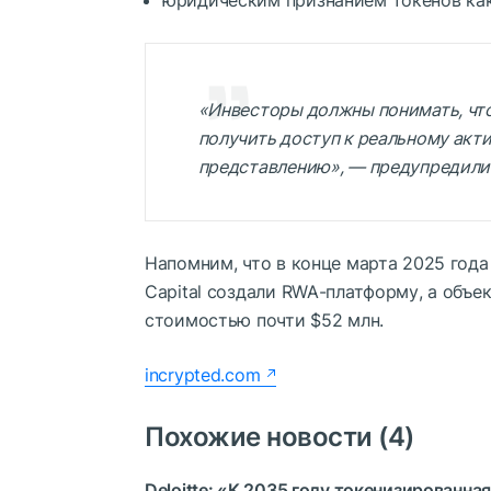
юридическим признанием токенов как
«Инвесторы должны понимать, что
получить доступ к реальному акти
представлению», — предупредили в
Напомним, что в конце марта 2025 года
Capital создали RWA-платформу, а объ
стоимостью почти $52 млн.
incrypted.com
Похожие новости (4)
Deloitte: «К 2035 году токенизированн