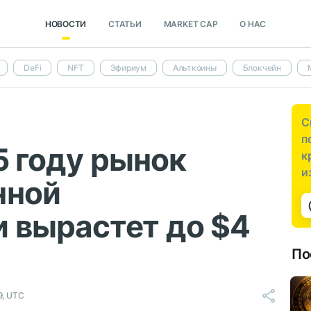
НОВОСТИ
СТАТЬИ
MARKET CAP
О НАС
DeFi
NFT
Эфириум
Альткоины
Блокчейн
С
п
35 году рынок
к
и
нной
 вырастет до $4
По
9, UTC