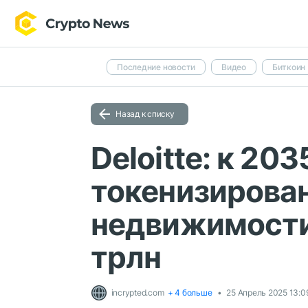
Последние новости
Видео
Биткоин
Назад к списку
Deloitte: к 20
токенизирова
недвижимости
трлн
incrypted.com
+ 4 больше
25 Апрель 2025 13:0