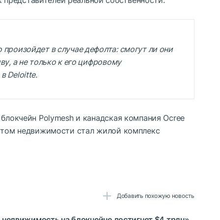
 представителей реальной собственности.
 произойдет в случае дефолта: смогут ли они
ву, а не только к его цифровому
 Deloitte.
 блокчейн Polymesh и канадская компания Ocree
ектом недвижимости стал жилой комплекс
Добавить похожую новость
ая недвижимость на блокчейне достигнет $4 трлн»