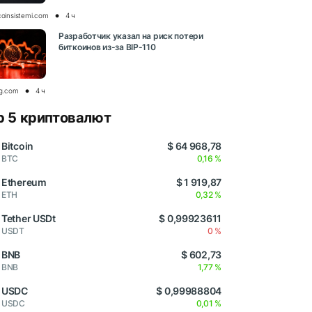
coinsistemi.com
4 ч
Разработчик указал на риск потери
биткоинов из-за BIP-110
og.com
4 ч
p 5 криптовалют
Bitcoin
$ 64 968,78
BTC
0,16 %
Ethereum
$ 1 919,87
ETH
0,32 %
Tether USDt
$ 0,99923611
USDT
0 %
BNB
$ 602,73
BNB
1,77 %
USDC
$ 0,99988804
USDC
0,01 %