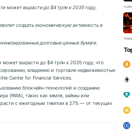
и может вырасти до $4 трлн к 2035 году,
ru.bit
зволит создать экономическую активность в
forkl
окенизированные долговые ценные бумаги.
To
может вырасти до $4 трлн к 2035 году, что
нсированию, владению и торговле недвижимостью
te Center for Financial Services.
льзованию блокчейн-технологий и созданию
ра (RWA), таких как земля, займы или
 расти с ежегодным темпом в 27% — от текущих