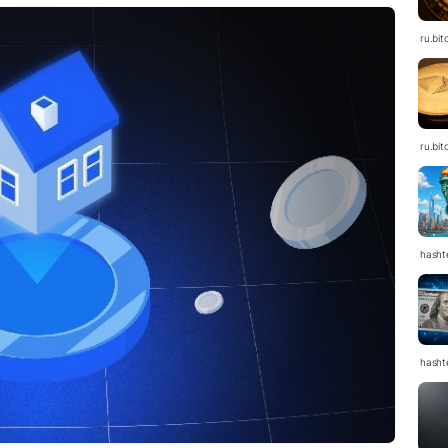
ru.bit
ru.bit
hasht
hasht