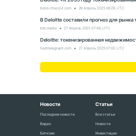
block-chain24.com
28 Апрель 2025 06:28, UTC
В Deloitte составили прогноз для рынк
bits.media
27 Апрель 2025 07:46, UTC
Deloitte: токенизированная недвижимос
hashtelegraph.com
27 Апрель 2025 07:00, UTC
Новости
Статьи
Последние новости
Все статьи
Видео
Новости
Биткоин
Инвестиции