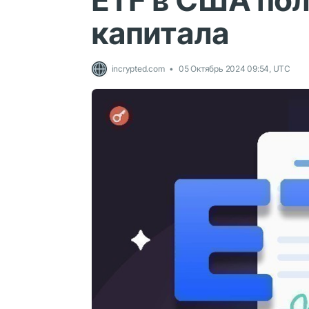
ETF в США пол
капитала
incrypted.com
05 Октябрь 2024 09:54, UTC