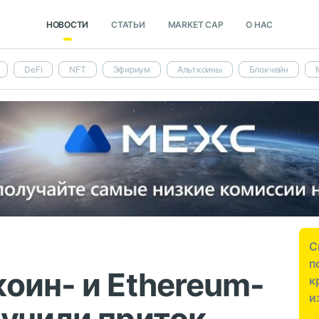
НОВОСТИ
СТАТЬИ
MARKET CAP
О НАС
DeFi
NFT
Эфириум
Альткоины
Блокчейн
С
п
оин- и Ethereum-
к
и