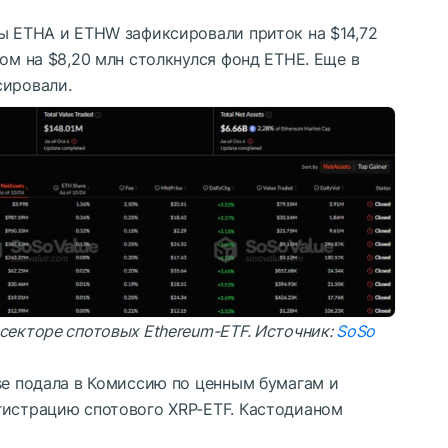
ды ETHA и ETHW зафиксировали приток на $14,72
ком на $8,20 млн столкнулся фонд ETHE. Еще в
сировали.
секторе спотовых Ethereum-ETF. Источник:
SoSo
se подала в Комиссию по ценным бумагам и
гистрацию спотового XRP-ETF. Кастодианом