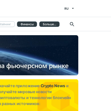
RU
Майнинг
Финансы
Больше...
качайте приложение
Crypto News
и
олучайте мировые новости
риптовалюты и технологии блокчейн
з разных источников: