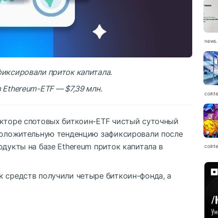
news.
фиксировали приток капитала.
 Ethereum-ETF — $7,39 млн.
coint
екторе спотовых биткоин-ETF чистый суточный
 положительную тенденцию зафиксировали после
одукты на базе Ethereum приток капитала в
coint
к средств получили четыре биткоин-фонда, а