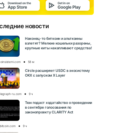
следние новости
Наконец-то биткоин и альткоины
взлетят? Мелкие кошельки разорены,
крупные киты накапливают средства!
coinsistemi.com
58 м
Circle расширяет USDC в экосистему
OKX с запуском X Layer
elegraph-ru.com
9 ч
Тюн подаст ходатайство о проведении
в сентябре голосования по
законопроекту CLARITY Act
bitcoin.com
9 ч