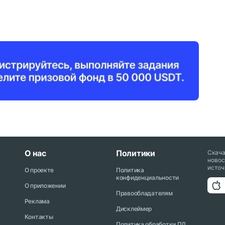
О нас
Политики
Скач
новос
источ
О проекте
Политика
конфиденциальности
О приложении
Правообладателям
Реклама
Дисклеймер
Контакты
Политика обработки ПД