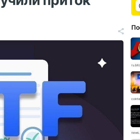
учили приток
По
ru.bit
coint
news.