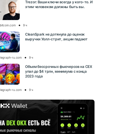
Trezor: Ваши ключи всегда у кого-то. И
этим человеком должны быть вы.
bitcoin.com
9 ч
CleanSpark не дотянула до оценок
выручки Уолл-стрит, акции падают
elegraph-ru.com
9 ч
Объем бессрочных фьючерсов на CEX
упал до $4 трлн, минимума с конца
2023 года
elegraph-ru.com
9 ч