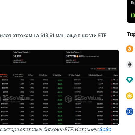
To
лся оттоком на $13,91 млн, еще в шести ETF
секторе спотовых биткоин-ETF. Источник:
SoSo