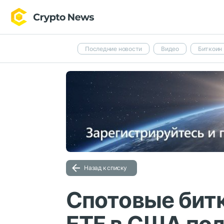
Последние новости
Видео
Биткоин
Назад к списку
Спотовые битк