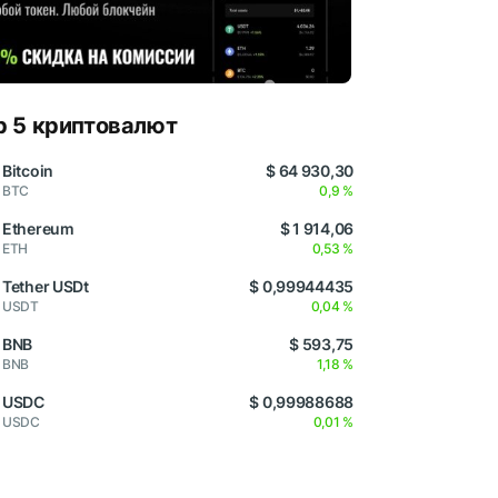
p 5 криптовалют
Bitcoin
$ 64 930,30
BTC
0,9 %
Ethereum
$ 1 914,06
ETH
0,53 %
Tether USDt
$ 0,99944435
USDT
0,04 %
BNB
$ 593,75
BNB
1,18 %
USDC
$ 0,99988688
USDC
0,01 %