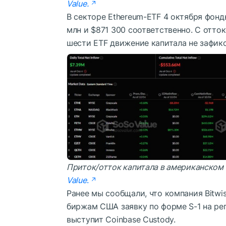
Value
.
В секторе Ethereum-ETF 4 октября фон
млн и $871 300 соответственно. С отто
шести ETF движение капитала не зафик
Приток/отток капитала в американском 
Value
.
Ранее мы сообщали, что компания Bitwi
биржам США заявку по форме S-1 на ре
выступит Coinbase Custody.