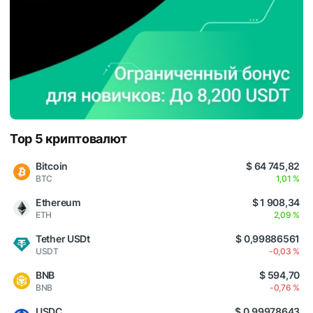
Top 5 криптовалют
Bitcoin
$ 64 745,82
BTC
1,01 %
Ethereum
$ 1 908,34
ETH
2,09 %
Tether USDt
$ 0,99886561
USDT
-0,03 %
BNB
$ 594,70
BNB
-0,76 %
USDC
$ 0,99978643