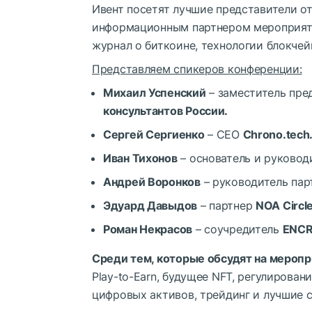
Ивент посетят лучшие представители о
информационным партнером мероприят
журнал о биткоине, технологии блокчей
Представляем спикеров конференции:
Михаил Успенский
– заместитель пре
консультантов России.
Сергей Сергиенко
– СЕО
Chrono.tech
Иван Тихонов
– основатель и руково
Андрей Воронков
– руководитель пар
Эдуард Давыдов
– партнер
NOA Circle
Роман Некрасов
– соучредитель
ENCR
Среди тем, которые обсудят на меропр
Play-to-Earn, будущее NFT, регулирова
цифровых активов, трейдинг и лучшие с