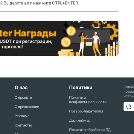
е? Выделите ее и нажмите CTRL+ENTER.
О нас
Политики
Скач
новос
источ
О проекте
Политика
конфиденциальности
О приложении
Правообладателям
Реклама
Дисклеймер
Контакты
Политика обработки ПД