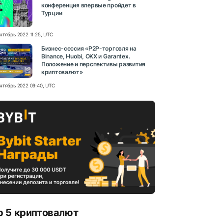
конференция впервые пройдет в
Турции
нтябрь 2022 11:25, UTC
Бизнес-сессия «P2P-торговля на
Binance, Huobi, OKX и Garantex.
Положение и перспективы развития
криптовалют»
нтябрь 2022 09:40, UTC
p 5 криптовалют