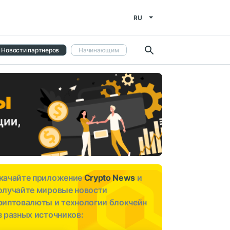
RU
Новости партнеров
Начинающим
качайте приложение
Crypto News
и
олучайте мировые новости
риптовалюты и технологии блокчейн
з разных источников: