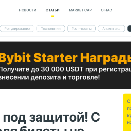
НОВОСТИ
СТАТЬИ
MARKET CAP
О НАС
Регулирование
Технологии
Гест-посты
Аналитика
С
п
 под защитой! С
к
и