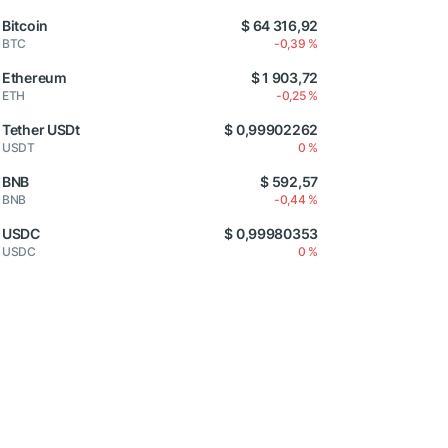
Bitcoin
$ 64 316,92
BTC
-0,39 %
Ethereum
$ 1 903,72
ETH
-0,25 %
Tether USDt
$ 0,99902262
USDT
0 %
BNB
$ 592,57
BNB
-0,44 %
USDC
$ 0,99980353
USDC
0 %