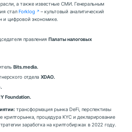
трасли, а также известные СМИ. Генеральным
ия стал
Forklog
– культовый аналитический
н и цифровой экономике.
дседателя правления
Палаты налоговых
.
дитель
Bits.media.
тнерского отдела
XDAO.
.
Y Foundation.
иятии:
трансформация рынка DeFi, перспективы
ние крипторынка, процедура KYC и декларирование
тратегии заработка на криптобиржах в 2022 году.