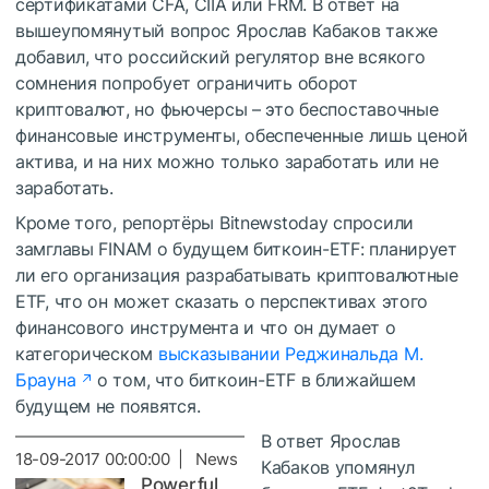
сертификатами CFA, CIIA или FRM. В ответ на
вышеупомянутый вопрос Ярослав Кабаков также
добавил, что российский регулятор вне всякого
сомнения попробует ограничить оборот
криптовалют, но фьючерсы – это беспоставочные
финансовые инструменты, обеспеченные лишь ценой
актива, и на них можно только заработать или не
заработать.
Кроме того, репортёры Bitnewstoday спросили
замглавы FINAM о будущем биткоин-ETF: планирует
ли его организация разрабатывать криптовалютные
ETF, что он может сказать о перспективах этого
финансового инструмента и что он думает о
категорическом
высказывании Реджинальда М.
Брауна
о том, что биткоин-ETF в ближайшем
будущем не появятся.
В ответ Ярослав
18-09-2017 00:00:00 | News
Кабаков упомянул
Powerful