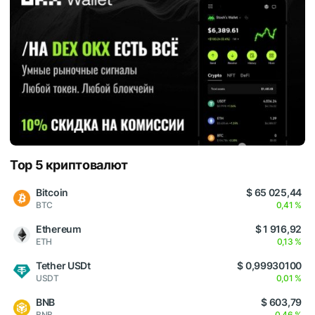
Top 5 криптовалют
Bitcoin
$ 65 025,44
BTC
0,41 %
Ethereum
$ 1 916,92
ETH
0,13 %
Tether USDt
$ 0,99930100
USDT
0,01 %
BNB
$ 603,79
BNB
0,46 %