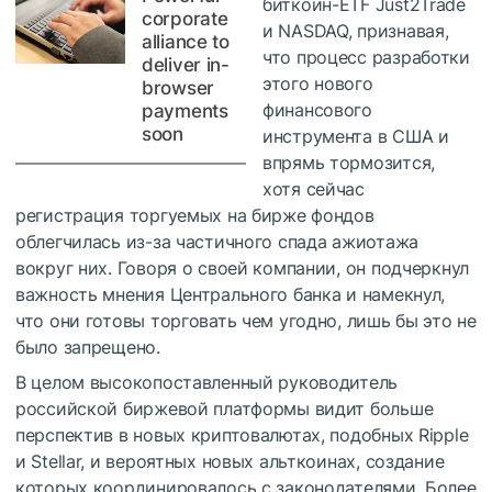
биткоин-ETF Just2Trade
corporate
и NASDAQ, признавая,
alliance to
что процесс разработки
deliver in-
этого нового
browser
финансового
payments
soon
инструмента в США и
впрямь тормозится,
хотя сейчас
регистрация торгуемых на бирже фондов
облегчилась из-за частичного спада ажиотажа
вокруг них. Говоря о своей компании, он подчеркнул
важность мнения Центрального банка и намекнул,
что они готовы торговать чем угодно, лишь бы это не
было запрещено.
В целом высокопоставленный руководитель
российской биржевой платформы видит больше
перспектив в новых криптовалютах, подобных Ripple
и Stellar, и вероятных новых альткоинах, создание
которых координировалось с законодателями. Более