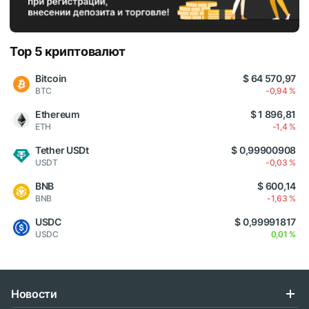
Top 5 криптовалют
Bitcoin
$ 64 570,97
BTC
-0,94 %
Ethereum
$ 1 896,81
ETH
-1,4 %
Tether USDt
$ 0,99900908
USDT
-0,03 %
BNB
$ 600,14
BNB
-1,63 %
USDC
$ 0,99991817
USDC
0,01 %
Новости