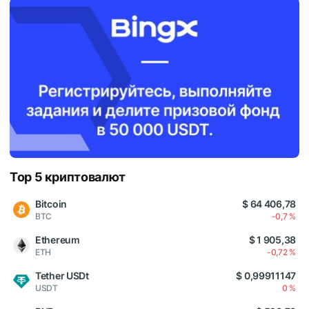
Top 5 криптовалют
Bitcoin
$ 64 406,78
BTC
-0,7 %
Ethereum
$ 1 905,38
ETH
-0,72 %
Tether USDt
$ 0,99911147
USDT
0 %