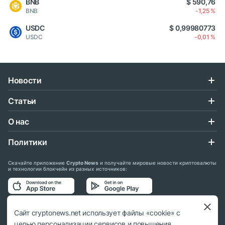
BNB
$ 590,76
BNB
-1,25 %
USDC
$ 0,99980773
USDC
-0,01 %
Новости
Статьи
О нас
Политики
Скачайте приложение
Crypto News
и получайте мировые новости криптовалюты
и технологии блокчейн из разных источников:
Подписывайтесь на нас в социальных сетях:
Сайт cryptonews.net использует файлы «cookie» с
целью персонализации сервисов и повышения