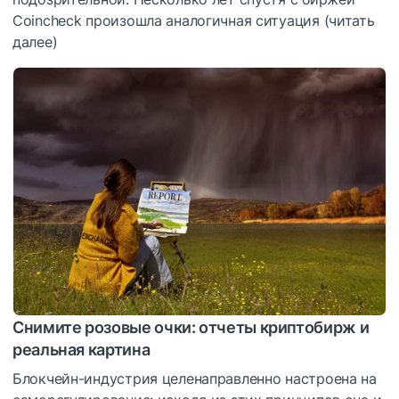
Coincheck произошла аналогичная ситуация (
читать
далее
)
Снимите розовые очки: oтчеты криптобирж и
реальная картина
Блокчейн-индустрия целенаправленно настроена на