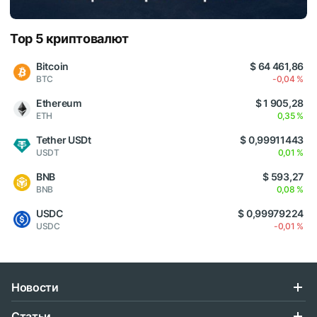
Top 5 криптовалют
Bitcoin
$ 64 461,86
BTC
-0,04 %
Ethereum
$ 1 905,28
ETH
0,35 %
Tether USDt
$ 0,99911443
USDT
0,01 %
BNB
$ 593,27
BNB
0,08 %
USDC
$ 0,99979224
USDC
-0,01 %
Новости
Статьи