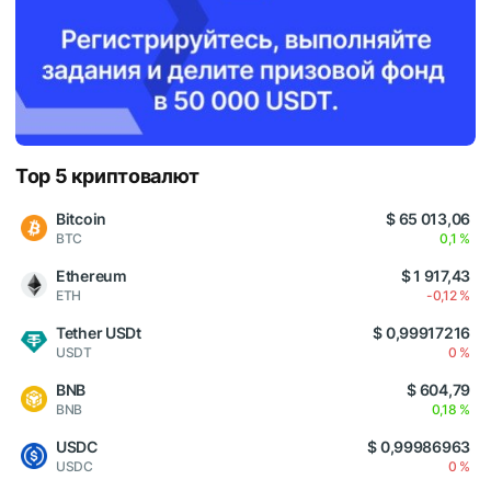
Top 5 криптовалют
Bitcoin
$ 65 013,06
BTC
0,1 %
Ethereum
$ 1 917,43
ETH
-0,12 %
Tether USDt
$ 0,99917216
USDT
0 %
BNB
$ 604,79
BNB
0,18 %
USDC
$ 0,99986963
USDC
0 %