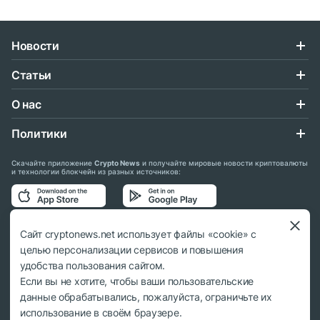
Новости
Статьи
О нас
Политики
Скачайте приложение
Crypto News
и получайте мировые новости криптовалюты
и технологии блокчейн из разных источников:
Подписывайтесь на нас в социальных сетях:
Сайт cryptonews.net использует файлы «cookie» с
целью персонализации сервисов и повышения
удобства пользования сайтом.
Если вы не хотите, чтобы ваши пользовательские
данные обрабатывались, пожалуйста, ограничьте их
© 2018 - 2026 Crypto News. При использовании материалов ссылка на
использование в своём браузере.
cryptonews.net обязательна.