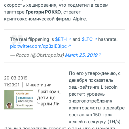
скорость хеширования, что подметил в своем
твиттере
Грегори РОККО
, стратег
криптоэкономической фирмы Alpine.
The real flippening is
$ETH
and
$LTC
hashrate.
pic.twitter.com/qz3zIE3Ipc
— Rocco (@Obstropolos)
March 25, 2019
По его утверждению, с
20-03-2019
декабря показатель
11:29:21 | Инвестиции
хеш-рейтинга Litecoin
Лайткоин,
растет: уровень
детище
энергопотребления
Чарли Ли
криптовалюты в декабре
составлял 150 трлн
хешей в секунду (TH/s).
Данный показатель говорит о том, что с момента,