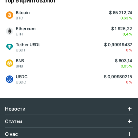
Top 5 криптовалют
Bitcoin
$ 65 212,74
BTC
0,63 %
Ethereum
$ 1 925,22
ETH
0,4 %
Tether USDt
$ 0,99919437
USDT
0 %
BNB
$ 603,14
BNB
0,05 %
USDC
$ 0,99989215
USDC
0 %
Новости
Статьи
О нас