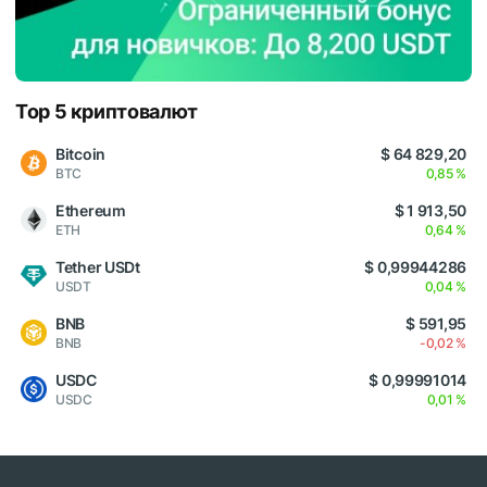
Top 5 криптовалют
Bitcoin
$ 64 829,20
BTC
0,85 %
Ethereum
$ 1 913,50
ETH
0,64 %
Tether USDt
$ 0,99944286
USDT
0,04 %
BNB
$ 591,95
BNB
-0,02 %
USDC
$ 0,99991014
USDC
0,01 %