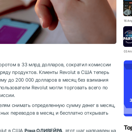
16 Ап
03 Ап
боротом в 33 млрд долларов, сократил комиссии
ряду продуктов. Клиенты Revolut в США теперь
мму до 200 000 долларов в месяц без взимания
пользователи Revolut могли торговать всего по
иссии.
елям снимать определенную сумму денег в месяц,
ных переводов в месяц и бесплатно открывать
To
olut в США
Рона ОЛИВЕЙРА
, этот шаг направлен на