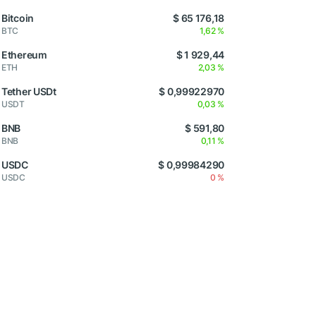
Bitcoin
$ 65 176,18
BTC
1,62 %
Ethereum
$ 1 929,44
ETH
2,03 %
Tether USDt
$ 0,99922970
USDT
0,03 %
BNB
$ 591,80
BNB
0,11 %
USDC
$ 0,99984290
USDC
0 %