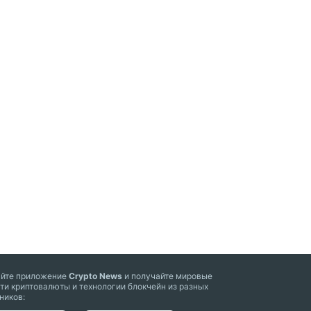
айте приложение
Crypto News
и получайте мировые
ти криптовалюты и технологии блокчейн из разных
ников: