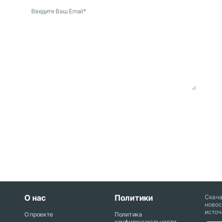
Введите Ваш Email
*
О нас
Политики
Скач
новос
источ
О проекте
Политика
конфиденциальности