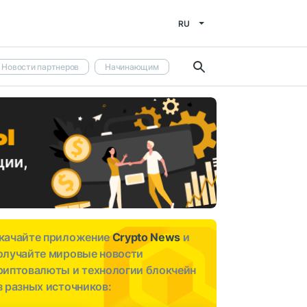
RU
Новости партнеров
Начинающим
качайте приложение
Crypto News
и
олучайте мировые новости
риптовалюты и технологии блокчейн
з разных источников: