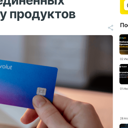
оединенных
у продуктов
По
02 Ию
01 Ию
28 Ап