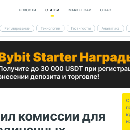
НОВОСТИ
СТАТЬИ
MARKET CAP
О НАС
Регулирование
Технологии
Гест-посты
Аналитика
С
п
тил комиссии для
к
и