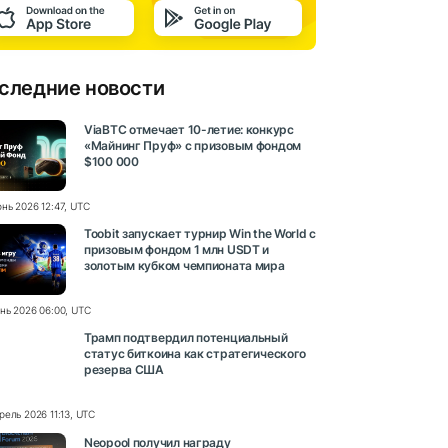
следние новости
ViaBTC отмечает 10-летие: конкурс
«Майнинг Пруф» с призовым фондом
$100 000
нь 2026 12:47, UTC
Toobit запускает турнир Win the World с
призовым фондом 1 млн USDT и
золотым кубком чемпионата мира
нь 2026 06:00, UTC
Трамп подтвердил потенциальный
статус биткоина как стратегического
резерва США
рель 2026 11:13, UTC
Neopool получил награду