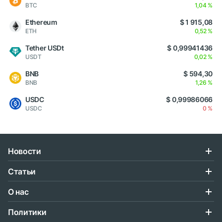
BTC
1,04 %
Ethereum
$ 1 915,08
ETH
0,52 %
Tether USDt
$ 0,99941436
USDT
0,02 %
BNB
$ 594,30
BNB
1,26 %
USDC
$ 0,99986066
USDC
0 %
Новости
Статьи
О нас
Политики