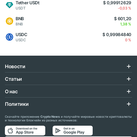
Tether USDt
$ 0,99912629
USDT
-0,03 %
BNB
$ 601,20
BNB
1,38 %
USDC
$ 0,99984840
USDC
0 %
Новости
Статьи
О нас
Политики
Скачайте приложение
Crypto News
и получайте мировые новости криптовалюты
и технологии блокчейн из разных источников: