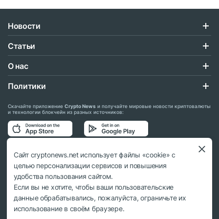
Новости
Статьи
О нас
Политики
Скачайте приложение
Crypto News
и получайте мировые новости криптовалюты
и технологии блокчейн из разных источников:
Подписывайтесь на нас в социальных сетях:
Сайт cryptonews.net использует файлы «cookie» с
целью персонализации сервисов и повышения
удобства пользования сайтом.
Если вы не хотите, чтобы ваши пользовательские
данные обрабатывались, пожалуйста, ограничьте их
© 2018 - 2026 Crypto News. При использовании материалов ссылка на
использование в своём браузере.
cryptonews.net обязательна.