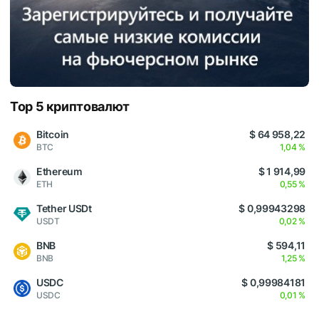
Top 5 криптовалют
Bitcoin
$ 64 958,22
BTC
1,04 %
Ethereum
$ 1 914,99
ETH
0,55 %
Tether USDt
$ 0,99943298
USDT
0,02 %
BNB
$ 594,11
BNB
1,25 %
USDC
$ 0,99984181
USDC
0,01 %