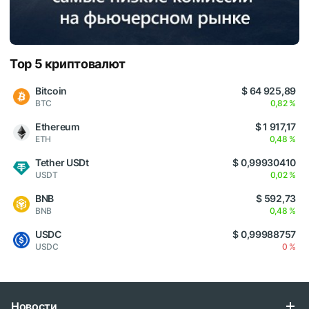
Top 5 криптовалют
Bitcoin
$ 64 925,89
BTC
0,82 %
Ethereum
$ 1 917,17
ETH
0,48 %
Tether USDt
$ 0,99930410
USDT
0,02 %
BNB
$ 592,73
BNB
0,48 %
USDC
$ 0,99988757
USDC
0 %
Новости