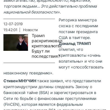
вымогательство, вредоносное ПО, наркотики,
торговля людьми… Это действительно проблема
национальной безопасности».
Риторика министра
12-07-2019
схожа с последними
15:42:01 | Новости
постами президента
Трамп
США в твиттере.
раскритиковал
Дональд ТРАМП
криптовалюты.
отметил, что
Будут ли
криптовалюты «очень
последствия?
волатильны» и что они
могут «способствовать
незаконному поведению».
Стивен МНУЧИН
также заявил, что представители
криптоиндустрии должны следовать Закону о
банковской тайне (BSA) и зарегистрироваться в
Сети по борьбе с финансовыми преступлениями
(FinCEN), которая является федеральным