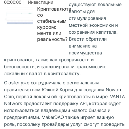
00:00:00 | Инвестиции
существуют локальные
Криптовалюта
валюты для
со
стимулирования
стабильным
местной экономики и
курсом:
сохранения капитала.
мечта или
Власти обратили
реальность?
внимание на
преимущества
криптовалют, такие как прозрачность и
безопасность, и запланировали трансмиссию
локальных валют в криптовалюту.
Glosfer уже сотрудничала с региональным
правительством Южной Кореи для создания Nowon
Coin, первой локальной криптовалюты в мире. VANTA
Network предоставит поддержку API, которая будет
использоваться владельцами малого бизнеса и
предприятиями. MakerDAO также играет важную
роль, поскольку провайдеры услуг смогут проводить