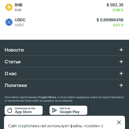
BNB
$ 592,35
BNB
0,08 %
USDC
$ 0,99996456
USDC
0,01 %
Новости
Статьи
О нас
Политики
Скачайте приложение
Crypto News
и получайте мировые новости криптовалюты
и технологии блокчейн из разных источников:
Подписывайтесь на нас в социальных сетях:
Сайт cryptonews.net использует файлы «cookie» с