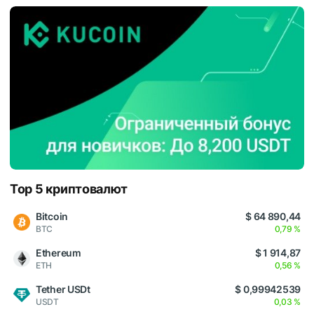
Top 5 криптовалют
Bitcoin
$ 64 890,44
BTC
0,79 %
Ethereum
$ 1 914,87
ETH
0,56 %
Tether USDt
$ 0,99942539
USDT
0,03 %