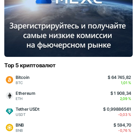
Top 5 криптовалют
Bitcoin
$ 64 745,82
BTC
1,01 %
Ethereum
$ 1 908,34
ETH
2,09 %
Tether USDt
$ 0,99886561
USDT
-0,03 %
BNB
$ 594,70
BNB
-0,76 %