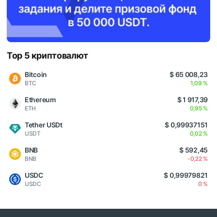
Top 5 криптовалют
Bitcoin
$ 65 008,23
BTC
1,09 %
Ethereum
$ 1 917,39
ETH
0,95 %
Tether USDt
$ 0,99937151
USDT
0,02 %
BNB
$ 592,45
BNB
-0,22 %
USDC
$ 0,99979821
USDC
0 %