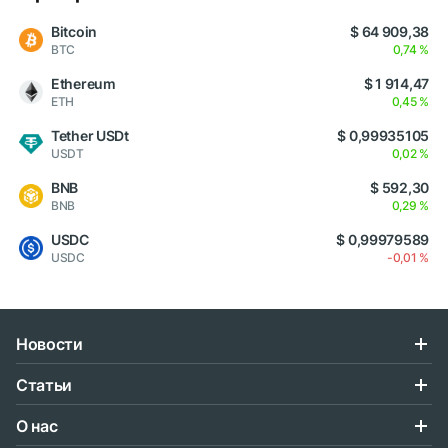
Bitcoin
$ 64 909,38
BTC
0,74 %
Ethereum
$ 1 914,47
ETH
0,45 %
Tether USDt
$ 0,99935105
USDT
0,02 %
BNB
$ 592,30
BNB
0,29 %
USDC
$ 0,99979589
USDC
-0,01 %
Новости
Статьи
О нас