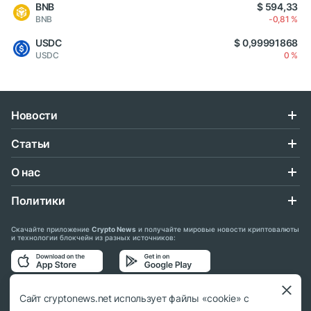
BNB
$ 594,33
BNB
-0,81 %
USDC
$ 0,99991868
USDC
0 %
Новости
Статьи
О нас
Политики
Скачайте приложение
Crypto News
и получайте мировые новости криптовалюты
и технологии блокчейн из разных источников:
Подписывайтесь на нас в социальных сетях:
Сайт cryptonews.net использует файлы «cookie» с