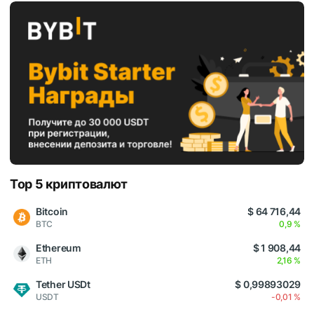
Top 5 криптовалют
Bitcoin
$ 64 716,44
BTC
0,9 %
Ethereum
$ 1 908,44
ETH
2,16 %
Tether USDt
$ 0,99893029
USDT
-0,01 %