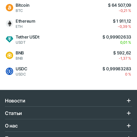
Bitcoin
$ 64 507,09
BTC
-0,21 %
Ethereum
$ 1 911,12
ETH
-0,39 %
Tether USDt
$ 0,99902633
USDT
0,01 %
BNB
$ 592,62
BNB
-1,37 %
USDC
$ 0,99983283
USDC
0 %
Новости
Статьи
О нас