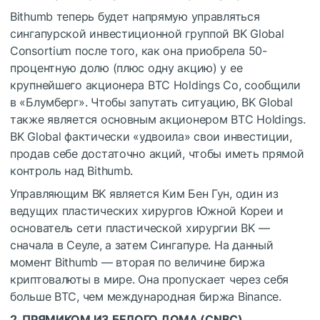
Bithumb теперь будет напрямую управляться
сингапурской инвестиционной группой BK Global
Consortium после того, как она приобрела 50-
процентную долю (плюс одну акцию) у ее
крупнейшего акционера BTC Holdings Co, сообщили
в «Блумберг». Чтобы запутать ситуацию, BK Global
также является основным акционером BTC Holdings.
BK Global фактически «удвоила» свои инвестиции,
продав себе достаточно акций, чтобы иметь прямой
контроль над Bithumb.
Управляющим BK является Ким Бен Гун, один из
ведущих пластических хирургов Южной Кореи и
основатель сети пластической хирургии BK —
сначала в Сеуле, а затем Сингапуре. На данный
момент Bithumb — вторая по величине биржа
криптовалюты в мире. Она пропускает через себя
больше BTC, чем международная биржа Binance.
2. ПРЯМИКОМ ИЗ БЕЛОГО ДОМА (
CNBC
)