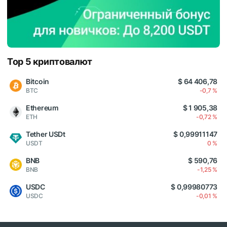
Top 5 криптовалют
Bitcoin
$ 64 406,78
BTC
-0,7 %
Ethereum
$ 1 905,38
ETH
-0,72 %
Tether USDt
$ 0,99911147
USDT
0 %
BNB
$ 590,76
BNB
-1,25 %
USDC
$ 0,99980773
USDC
-0,01 %