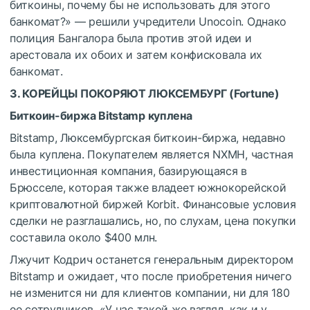
биткоины, почему бы не использовать для этого
банкомат?» — решили учредители Unocoin. Однако
полиция Бангалора была против этой идеи и
арестовала их обоих и затем конфисковала их
банкомат.
3. КОРЕЙЦЫ ПОКОРЯЮТ ЛЮКСЕМБУРГ (
Fortune
)
Биткоин-биржа Bitstamp куплена
Bitstamp, Люксембургская биткоин-биржа, недавно
была куплена. Покупателем является NXMH, частная
инвестиционная компания, базирующаяся в
Брюсселе, которая также владеет южнокорейской
криптовалютной биржей Korbit. Финансовые условия
сделки не разглашались, но, по слухам, цена покупки
составила около $400 млн.
Лжучит Кодрич останется генеральным директором
Bitstamp и ожидает, что после приобретения ничего
не изменится ни для клиентов компании, ни для 180
ее сотрудников. «У нас такой же взгляд, как и у