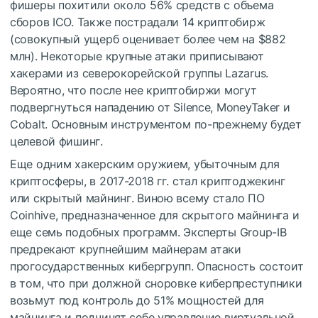
фишеры похитили около 56% средств с объема
сборов ICO. Также пострадали 14 криптобирж
(совокупный ущерб оценивает более чем на $882
млн). Некоторые крупные атаки приписывают
хакерами из северокорейской группы Lazarus.
Вероятно, что после нее криптобиржи могут
подвергнуться нападению от Silence, MoneyTaker и
Cobalt. Основным инструментом по-прежнему будет
целевой фишинг.
Еще одним хакерским оружием, убыточным для
криптосферы, в 2017-2018 гг. стал криптоджекинг
или скрытый майнинг. Виною всему стало ПО
Coinhive, предназначенное для скрытого майнинга и
еще семь подобных программ. Эксперты Group-IB
предрекают крупнейшим майнерам атаки
прогосударственных кибергрупп. Опасность состоит
в том, что при должной сноровке киберпреступники
возьмут под контроль до 51% мощностей для
майнинга и подчинят себе управление виртуальной