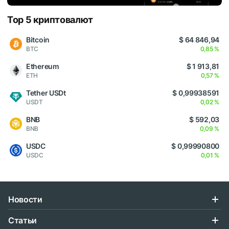
Top 5 криптовалют
Bitcoin
$ 64 846,94
BTC
0,85 %
Ethereum
$ 1 913,81
ETH
0,57 %
Tether USDt
$ 0,99938591
USDT
0,02 %
BNB
$ 592,03
BNB
0,09 %
USDC
$ 0,99990800
USDC
0,01 %
Новости
Статьи