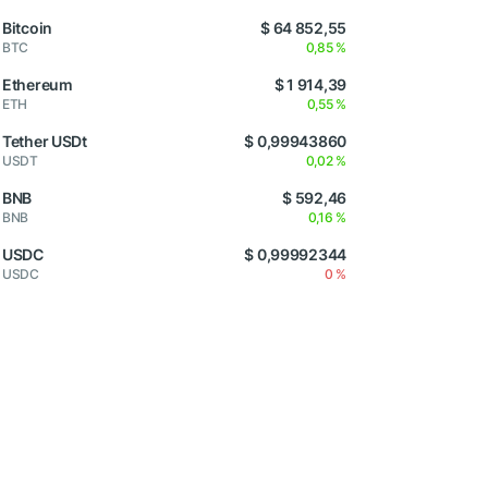
Bitcoin
$ 64 852,55
BTC
0,85 %
Ethereum
$ 1 914,39
ETH
0,55 %
Tether USDt
$ 0,99943860
USDT
0,02 %
BNB
$ 592,46
BNB
0,16 %
USDC
$ 0,99992344
USDC
0 %