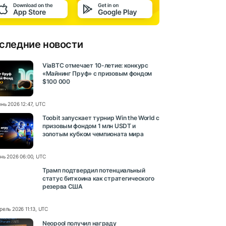
следние новости
ViaBTC отмечает 10-летие: конкурс
«Майнинг Пруф» с призовым фондом
$100 000
нь 2026 12:47, UTC
Toobit запускает турнир Win the World с
призовым фондом 1 млн USDT и
золотым кубком чемпионата мира
нь 2026 06:00, UTC
Трамп подтвердил потенциальный
статус биткоина как стратегического
резерва США
рель 2026 11:13, UTC
Neopool получил награду