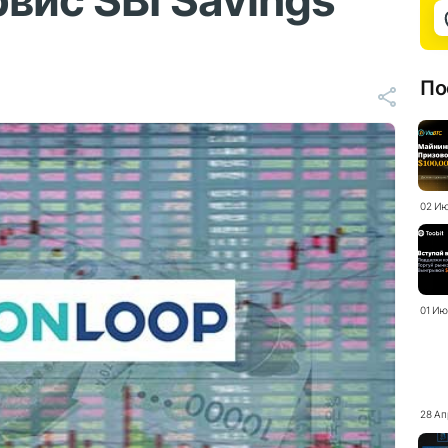
вис SBI Savings
По
02 Ию
01 Ию
28 Ап