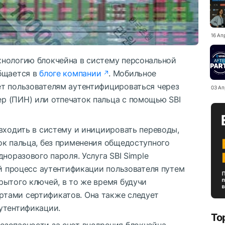
16 Ап
нологию блокчейна в систему персональной
общается в
блоге компании
. Мобильное
т пользователям аутентифицироваться через
03 Ап
 (ПИН) или отпечаток пальца с помощью SBI
входить в систему и инициировать переводы,
ок пальца, без применения общедоступного
норазового пароля. Услуга SBI Simple
ый процесс аутентификации пользователя путем
рытого ключей, в то же время будучи
тами сертификатов. Она также следует
утентификации.
To
зопасности за счет внедрения блокчейна –