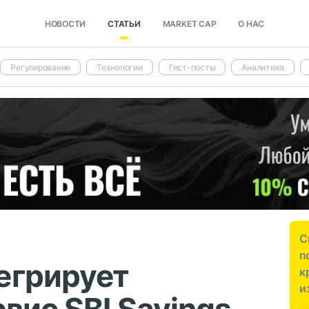
НОВОСТИ
СТАТЬИ
MARKET CAP
О НАС
Регулирование
Технологии
Гест-посты
Аналитика
С
п
егрирует
к
и