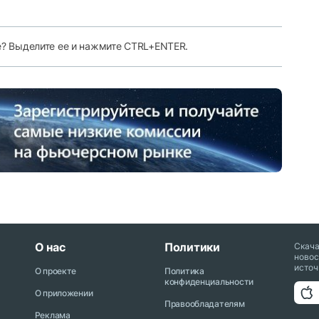
е? Выделите ее и нажмите CTRL+ENTER.
О нас
Политики
Скач
новос
источ
О проекте
Политика
конфиденциальности
О приложении
Правообладателям
Реклама