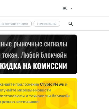
RU
Новости партнеров
Начинающим
качайте приложение
Crypto News
и
олучайте мировые новости
риптовалюты и технологии блокчейн
з разных источников: