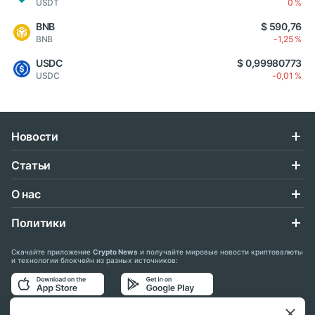
USDT
0 %
BNB
$ 590,76
BNB
-1,25 %
USDC
$ 0,99980773
USDC
-0,01 %
Новости
Статьи
О нас
Политики
Скачайте приложение
Crypto News
и получайте мировые новости криптовалюты
и технологии блокчейн из разных источников: