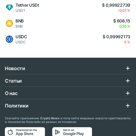
Tether USDt
$ 0,99922739
USDT
-0,01 %
BNB
$ 608,15
BNB
0,55 %
USDC
$ 0,99992173
USDC
0 %
Новости
Статьи
О нас
Политики
Скачайте приложение
Crypto News
и получайте мировые новости криптовалюты
и технологии блокчейн из разных источников: