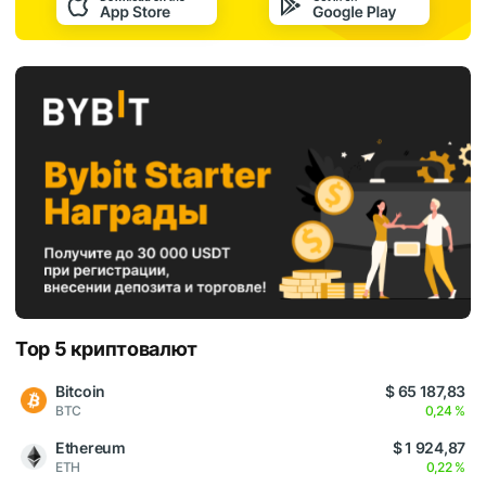
Top 5 криптовалют
Bitcoin
$ 65 187,83
BTC
0,24 %
Ethereum
$ 1 924,87
ETH
0,22 %