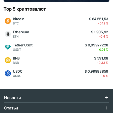
Top 5 криптовалют
Bitcoin
$ 64 551,53
BTC
-0,12 %
Ethereum
$ 1 905,92
ETH
-0,4 %
Tether USDt
$ 0,99927228
USDT
0,01 %
BNB
$ 591,08
BNB
-0,33 %
USDC
$ 0,99983859
USDC
0 %
Новости
Статьи