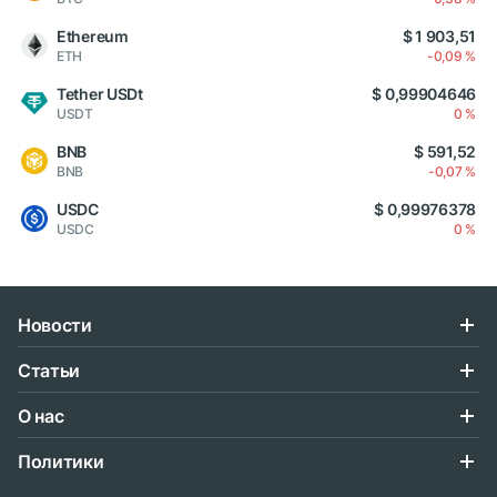
Ethereum
$ 1 903,51
ETH
-0,09 %
Tether USDt
$ 0,99904646
USDT
0 %
BNB
$ 591,52
BNB
-0,07 %
USDC
$ 0,99976378
USDC
0 %
Новости
Статьи
О нас
Политики