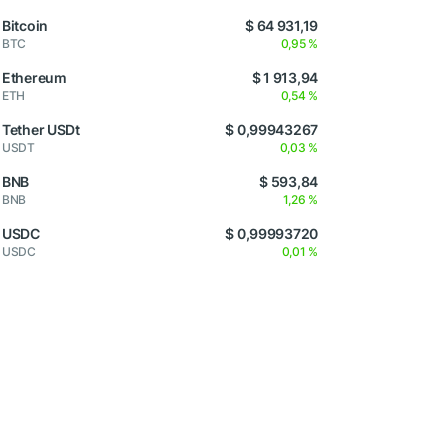
Bitcoin
$ 64 931,19
BTC
0,95 %
Ethereum
$ 1 913,94
ETH
0,54 %
Tether USDt
$ 0,99943267
USDT
0,03 %
BNB
$ 593,84
BNB
1,26 %
USDC
$ 0,99993720
USDC
0,01 %