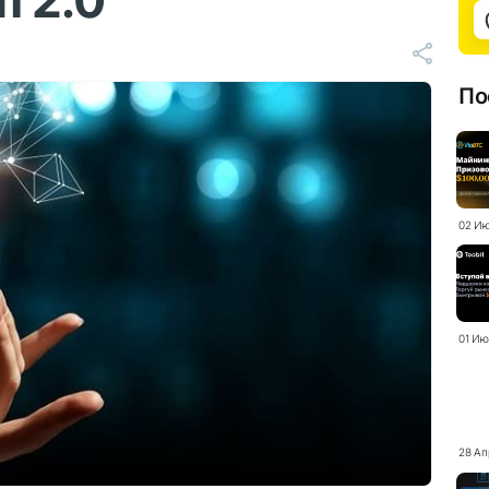
m 2.0
По
02 Ию
01 Ию
28 Ап