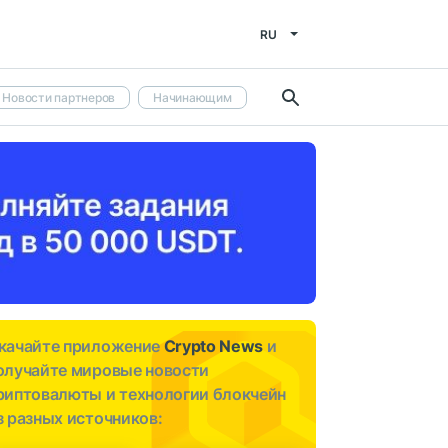
RU
Новости партнеров
Начинающим
качайте приложение
Crypto News
и
олучайте мировые новости
риптовалюты и технологии блокчейн
з разных источников: