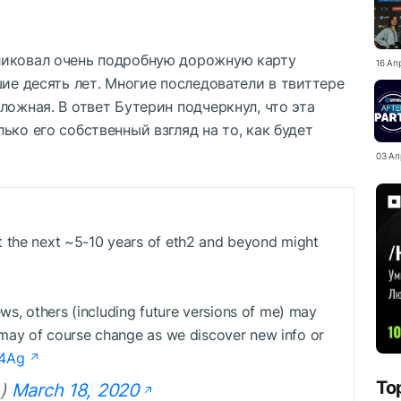
ликовал очень подробную дорожную карту
16 Ап
шие десять лет. Многие последователи в твиттере
ложная. В ответ Бутерин подчеркнул, что эта
ько его собственный взгляд на то, как будет
03 Ап
t the next ~5-10 years of eth2 and beyond might
s, others (including future versions of me) may
s may of course change as we discover new info or
04Ag
To
n)
March 18, 2020