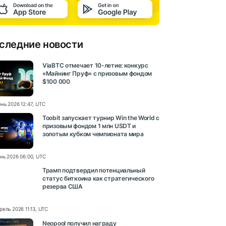
следние новости
ViaBTC отмечает 10-летие: конкурс
«Майнинг Пруф» с призовым фондом
$100 000
нь 2026 12:47, UTC
Toobit запускает турнир Win the World с
призовым фондом 1 млн USDT и
золотым кубком чемпионата мира
нь 2026 06:00, UTC
Трамп подтвердил потенциальный
статус биткоина как стратегического
резерва США
рель 2026 11:13, UTC
Neopool получил награду