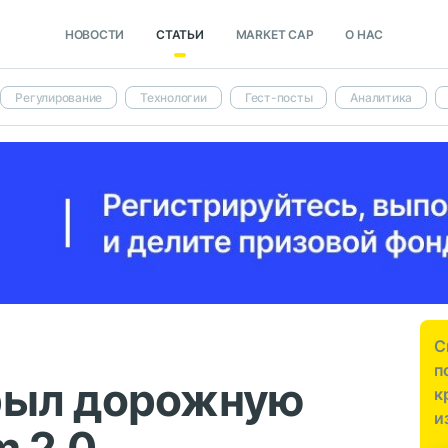
НОВОСТИ
СТАТЬИ
MARKET CAP
О НАС
Регулирование
Технологии
Гест-посты
Аналитика
С
п
рыл дорожную
к
и