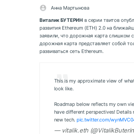
Анна Мартынова
Виталик БУТЕРИН
в серии твитов опуб
развития Ethereum (ETH) 2.0 на ближай
заявили, что дорожная карта слишком с
дорожная карта представляет собой тол
развиваться сеть Ethereum.
This is my approximate view of wha
look like.
Roadmap below reflects my own view
have different perspectives! Detail
new tech.
pic.twitter.com/wynMVC
— vitalik.eth (@VitalikButeri