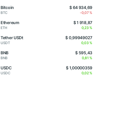
Bitcoin
$ 64 934,69
BTC
-0,07 %
Ethereum
$ 1 918,87
ETH
0,23 %
Tether USDt
$ 0,99949027
USDT
0,03 %
BNB
$ 595,43
BNB
0,81 %
USDC
$ 1,00000359
USDC
0,02 %