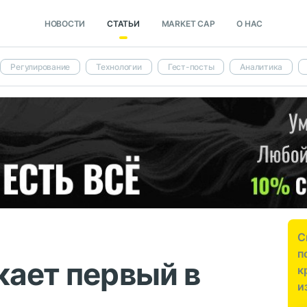
НОВОСТИ
СТАТЬИ
MARKET CAP
О НАС
Регулирование
Технологии
Гест-посты
Аналитика
С
п
кает первый в
к
и