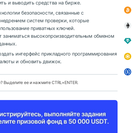
ить и выводить средства на бирже.
нологии безопасности, связанные с
внедрением систем проверки, которые
спользование приватных ключей.
ет заниматься высокопроизводительным обменом
данных.
оздать интерфейс прикладного программирования
алюты и обновить движок.
е? Выделите ее и нажмите CTRL+ENTER.