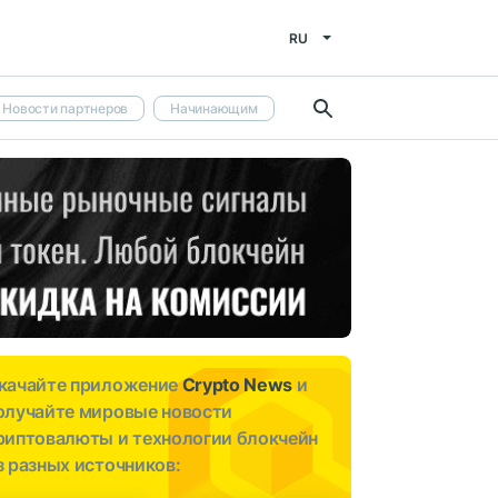
RU
Новости партнеров
Начинающим
качайте приложение
Crypto News
и
олучайте мировые новости
риптовалюты и технологии блокчейн
з разных источников: