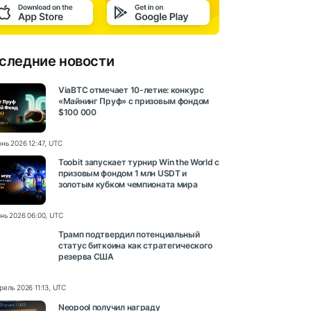
следние новости
ViaBTC отмечает 10-летие: конкурс
«Майнинг Пруф» с призовым фондом
$100 000
нь 2026 12:47, UTC
Toobit запускает турнир Win the World с
призовым фондом 1 млн USDT и
золотым кубком чемпионата мира
нь 2026 06:00, UTC
Трамп подтвердил потенциальный
статус биткоина как стратегического
резерва США
рель 2026 11:13, UTC
Neopool получил награду