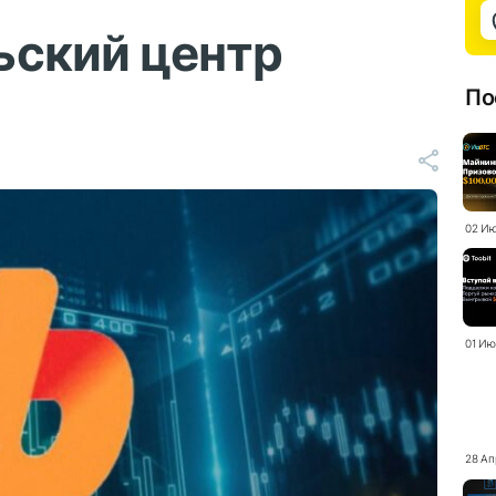
ьский центр
По
02 Ию
01 Ию
28 Ап