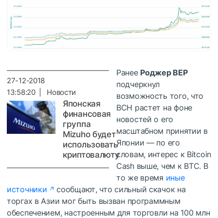
Ранее
Роджер ВЕР
27-12-2018
подчеркнул
13:58:20 | Новости
возможность того, что
Японская
BCH растет на фоне
финансовая
новостей о его
группа
масштабном принятии в
Mizuho будет
Японии — по его
использовать
словам, интерес к Bitcoin
криптовалюту
Cash выше, чем к BTC. В
то же время
иные
источники
сообщают, что сильный скачок на
торгах в Азии мог быть вызван программным
обеспечением, настроенным для торговли на 100 млн