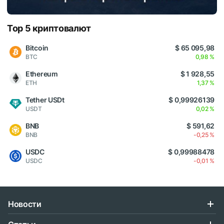
Top 5 криптовалют
Bitcoin
$ 65 095,98
BTC
0,98 %
Ethereum
$ 1 928,55
ETH
1,37 %
Tether USDt
$ 0,99926139
USDT
0,02 %
BNB
$ 591,62
BNB
-0,25 %
USDC
$ 0,99988478
USDC
-0,01 %
Новости