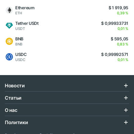
Ethereum
$ 1 919,95
ETH
0,39 %
Tether USDt
$ 0,99933731
USDT
0,01 %
BNB
$ 595,05
BNB
0,83 %
USDC
$ 0,99992571
USDC
0,01 %
Новости
Статьи
О нас
Политики