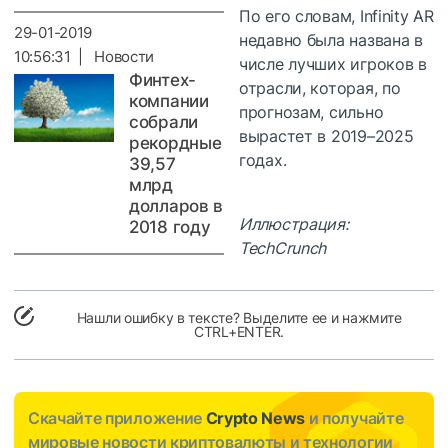
По его словам, Infinity AR
29-01-2019
недавно была названа в
10:56:31 | Новости
числе лучших игроков в
Финтех-
отрасли, которая, по
компании
прогнозам, сильно
собрали
вырастет в 2019–2025
рекордные
годах.
39,57
млрд
долларов в
Иллюстрация:
2018 году
TechCrunch
Нашли ошибку в тексте? Выделите ее и нажмите
CTRL+ENTER.
Скачайте приложение
Crypto News
и получайте
мировые новости криптовалюты и технологии