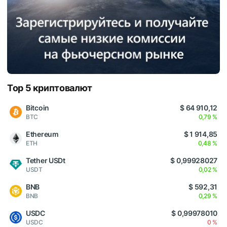
Top 5 криптовалют
Bitcoin
$ 64 910,12
BTC
0,79 %
Ethereum
$ 1 914,85
ETH
0,48 %
Tether USDt
$ 0,99928027
USDT
0,02 %
BNB
$ 592,31
BNB
0,29 %
USDC
$ 0,99978010
USDC
0 %