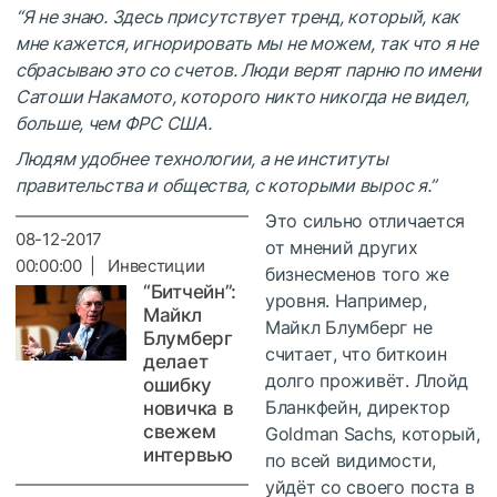
“Я не знаю. Здесь присутствует тренд, который, как
мне кажется, игнорировать мы не можем, так что я не
сбрасываю это со счетов. Люди верят парню по имени
Сатоши Накамото, которого никто никогда не видел,
больше, чем ФРС США.
Людям удобнее технологии, а не институты
правительства и общества, с которыми вырос я.”
Это сильно отличается
08-12-2017
от мнений других
00:00:00 | Инвестиции
бизнесменов того же
“Битчейн”:
уровня. Например,
Майкл
Майкл Блумберг не
Блумберг
считает, что биткоин
делает
долго проживёт. Ллойд
ошибку
Бланкфейн, директор
новичка в
свежем
Goldman Sachs, который,
интервью
по всей видимости,
уйдёт со своего поста в