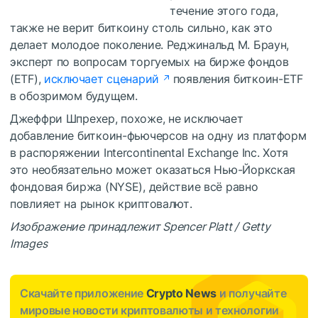
течение этого года,
также не верит биткоину столь сильно, как это
делает молодое поколение. Реджинальд М. Браун,
эксперт по вопросам торгуемых на бирже фондов
(ETF),
исключает сценарий
появления биткоин-ETF
в обозримом будущем.
Джеффри Шпрехер, похоже, не исключает
добавление биткоин-фьючерсов на одну из платформ
в распоряжении Intercontinental Exchange Inc. Хотя
это необязательно может оказаться Нью-Йоркская
фондовая биржа (NYSE), действие всё равно
повлияет на рынок криптовалют.
Изображение принадлежит Spencer Platt / Getty
Images
Скачайте приложение
Crypto News
и получайте
мировые новости криптовалюты и технологии