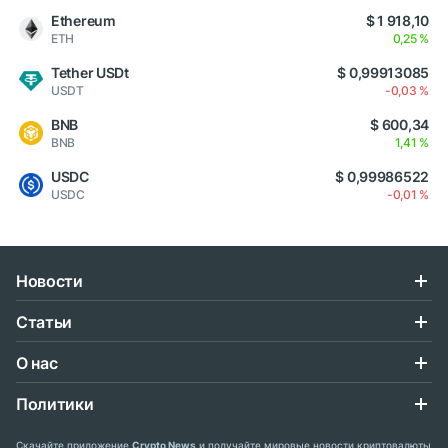
Ethereum
$ 1 918,10
ETH
0,25 %
Tether USDt
$ 0,99913085
USDT
-0,03 %
BNB
$ 600,34
BNB
1,41 %
USDC
$ 0,99986522
USDC
-0,01 %
Новости
Статьи
О нас
Политики
Скачайте приложение
Crypto News
и получайте мировые новости криптовалюты