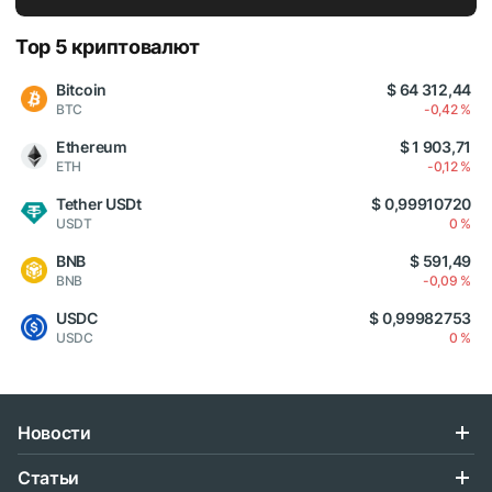
Top 5 криптовалют
Bitcoin
$ 64 312,44
BTC
-0,42 %
Ethereum
$ 1 903,71
ETH
-0,12 %
Tether USDt
$ 0,99910720
USDT
0 %
BNB
$ 591,49
BNB
-0,09 %
USDC
$ 0,99982753
USDC
0 %
Новости
Статьи