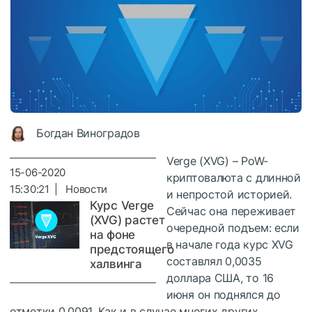
Богдан Виноградов
Verge (XVG) – PoW-
15-06-2020
криптовалюта с длинной
15:30:21 | Новости
и непростой историей.
Курс Verge
Сейчас она переживает
(XVG) растет
очередной подъем: если
на фоне
в начале года курс XVG
предстоящего
составлял 0,0035
халвинга
доллара США, то 16
июня он поднялся до
отметки 0,0091. Как и в случае многих других