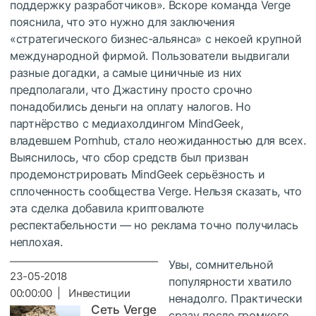
поддержку разработчиков». Вскоре команда Verge
пояснила, что это нужно для заключения
«стратегического бизнес-альянса» с некоей крупной
международной фирмой. Пользователи выдвигали
разные догадки, а самые циничные из них
предполагали, что Джастину просто срочно
понадобились деньги на оплату налогов. Но
партнёрство с медиахолдингом MindGeek,
владевшем Pornhub, стало неожиданностью для всех.
Выяснилось, что сбор средств был призван
продемонстрировать MindGeek серьёзность и
сплоченность сообщества Verge. Нельзя сказать, что
эта сделка добавила криптовалюте
респектабельности — но реклама точно получилась
неплохая.
Увы, сомнительной
23-05-2018
популярности хватило
00:00:00 | Инвестиции
ненадолго. Практически
Сеть Verge
сразу после громкого