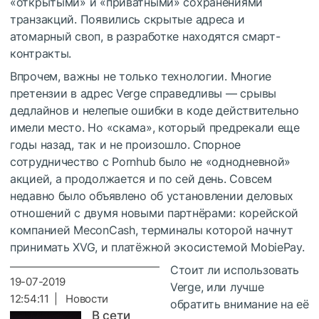
«открытыми» и «приватными» сохранениями
транзакций. Появилиcь скрытые адреса и
атомарный своп, в разработке находятся смарт-
контракты.
Впрочем, важны не только технологии. Многие
претензии в адрес Verge справедливы — срывы
дедлайнов и нелепые ошибки в коде действительно
имели место. Но «скама», который предрекали еще
годы назад, так и не произошло. Спорное
сотрудничество с Pornhub было не «однодневной»
акцией, а продолжается и по сей день. Совсем
недавно было объявлено об установлении деловых
отношений с двумя новыми партнёрами: корейской
компанией MeconCash, терминалы которой начнут
принимать XVG, и платёжной экосистемой MobiePay.
Стоит ли использовать
19-07-2019
Verge, или лучше
12:54:11 | Новости
обратить внимание на её
В сети