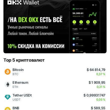
Top 5 криптовалют
Bitcoin
$ 64 814,79
BTC
0,37 %
Ethereum
$ 1 909,95
ETH
0,21 %
Tether USDt
$ 0,99931747
USDT
0,05 %
BNB
$ 589,55