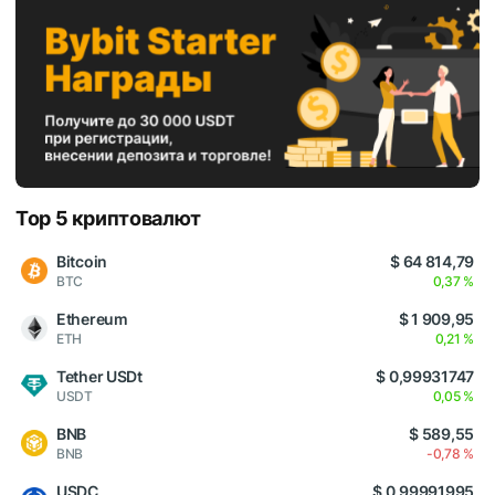
Top 5 криптовалют
Bitcoin
$ 64 814,79
BTC
0,37 %
Ethereum
$ 1 909,95
ETH
0,21 %
Tether USDt
$ 0,99931747
USDT
0,05 %
BNB
$ 589,55
BNB
-0,78 %
USDC
$ 0,99991995