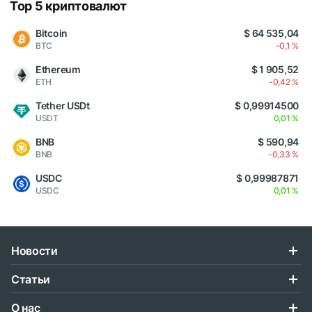
Top 5 криптовалют
Bitcoin
$ 64 535,04
BTC
-0,1 %
Ethereum
$ 1 905,52
ETH
-0,42 %
Tether USDt
$ 0,99914500
USDT
0,01 %
BNB
$ 590,94
BNB
-0,33 %
USDC
$ 0,99987871
USDC
0,01 %
Новости
Статьи
О нас