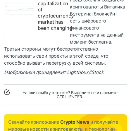
capitalization
криптовалюты Виталика
of
Бутерина: блокчейн-
cryptocurrency
сеть цифрового
market has
финансового
been changing
инструмента на данный
момент бесплатна.
Третьи стороны могут беспрепятственно
использовать свои проекты в этой среде, что
способно вызвать перегрузку всей системы.
Изображение принадлежит Lightboxx/iStock
Нашли ошибку в тексте? Выделите ее и нажмите
CTRL+ENTER.
Скачайте приложение
Crypto News
и получайте
мировые новости криптовалюты и технологии