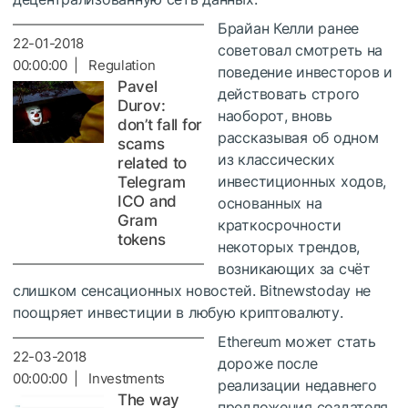
Брайан Келли ранее
22-01-2018
советовал смотреть на
00:00:00 | Regulation
поведение инвесторов и
Pavel
действовать строго
Durov:
наоборот, вновь
don’t fall for
рассказывая об одном
scams
из классических
related to
инвестиционных ходов,
Telegram
ICO and
основанных на
Gram
краткосрочности
tokens
некоторых трендов,
возникающих за счёт
слишком сенсационных новостей. Bitnewstoday не
поощряет инвестиции в любую криптовалюту.
Ethereum может стать
22-03-2018
дороже после
00:00:00 | Investments
реализации недавнего
The way
предложения создателя