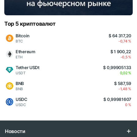
Top 5 криптовалют
Bitcoin
$ 64 317,20
BTC
-0,74 %
Ethereum
$ 1 900,22
ETH
-0,5 %
Tether USDt
$ 0,99905133
USDT
0,02 %
BNB
$ 587,59
BNB
-1,48 %
USDC
$ 0,99981607
USDC
0 %
Новости