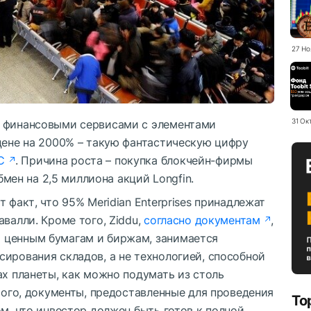
27 Но
31 Ок
я финансовыми сервисами с элементами
цене на 2000% – такую фантастическую цифру
C
. Причина роста – покупка блокчейн-фирмы
обмен на 2,5 миллиона акций Longfin.
 факт, что 95% Meridian Enterprises принадлежат
валли. Кроме того, Ziddu,
согласно документам
,
 ценным бумагам и биржам, занимается
ирования складов, а не технологией, способной
ах планеты, как можно подумать из столь
 того, документы, предоставленные для проведения
To
ом, что инвестор должен быть готов к полной