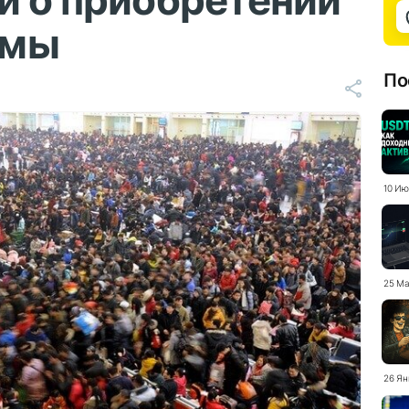
й о приобретении
рмы
По
10 Ию
25 Ма
26 Ян