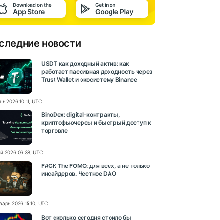
следние новости
USDT как доходный актив: как
работает пассивная доходность через
Trust Wallet и экосистему Binance
нь 2026 10:11, UTC
BinoDex: digital-контракты,
криптофьючерсы и быстрый доступ к
торговле
й 2026 06:38, UTC
F#CK The FOMO: для всех, а не только
инсайдеров. Честное DAO
варь 2026 15:10, UTC
Вот сколько сегодня стоило бы