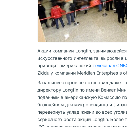
Акции компании Longfin, занимающейс
искусственного интеллекта, выросли в 
приводит американский
телеканал CNB
Ziddu у компании Meridian Enterpises в 
Запал инвесторов не остановил даже тот
директору Longfin по имени Венкат Мина
поданным в американскую Комиссию по
блокчейном для микролендинга и финанс
перевернуть уклад жизни во всех уголк
серьёзного роста акций Longfin. Более
IPO, и вовсе содержат утверждения о т