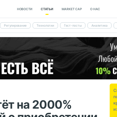
НОВОСТИ
СТАТЬИ
MARKET CAP
О НАС
Регулирование
Технологии
Гест-посты
Аналитика
С
п
тёт на 2000%
к
и