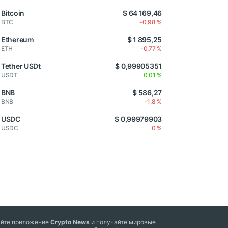
Bitcoin
$ 64 169,46
BTC
-0,98 %
Ethereum
$ 1 895,25
ETH
-0,77 %
Tether USDt
$ 0,99905351
USDT
0,01 %
BNB
$ 586,27
BNB
-1,8 %
USDC
$ 0,99979903
USDC
0 %
айте приложение
Crypto News
и получайте мировые