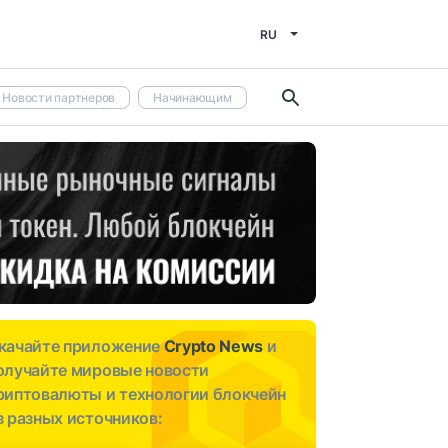
RU
Новости партнеров
Начинающим
качайте приложение
Crypto News
и
олучайте мировые новости
риптовалюты и технологии блокчейн
з разных источников: